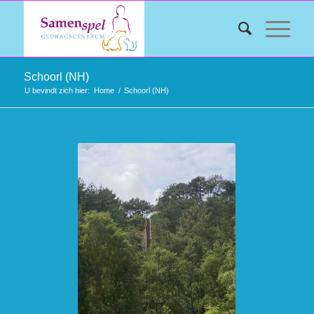
Schoorl (NH)
U bevindt zich hier:
Home
/
Schoorl (NH)